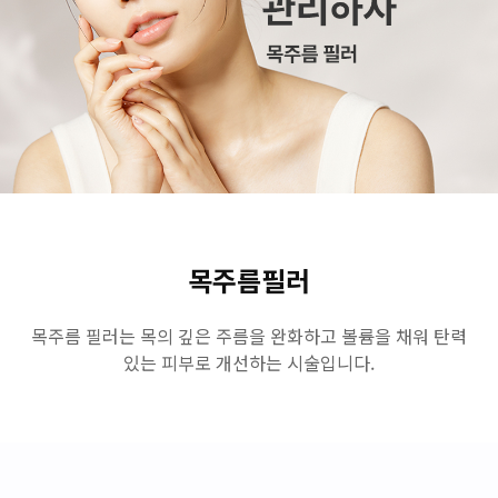
수원점
판교점
광교점
광명점
산본점
부천점
일산점
다산점
김포점
인천검단점
동탄점
평택점
안양점
부평점
안산점
의정부점
시흥배곧점
분당미금점
과천점
하남미사점
화성봉담점
경기광주점
목주름필러
CHUNGCHEONG-DO
목주름 필러는 목의 깊은 주름을 완화하고 볼륨을 채워 탄력
있는 피부로 개선하는 시술입니다.
천안점
대전점
JEOLLA-DO
광주점
목포점