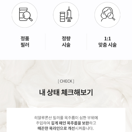
GYEONGSANG-DO
대구점
부산점
창원점