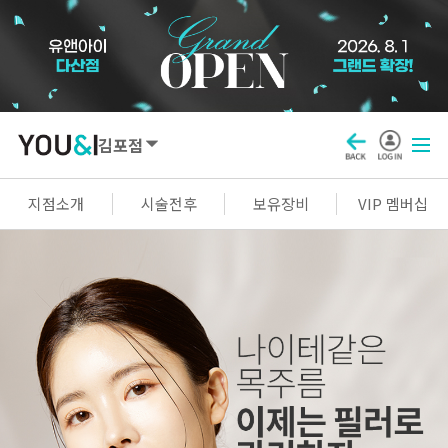
김포점
SEOUL
지점소개
시술전후
보유장비
VIP 멤버십
강남점
선릉점
잠실점
왕십리점
명동점
홍대신촌점
영등포점
마곡점
건대점
구로점
여의도점
천호점
목동점
창동점
GYEONGGI / INCHEON