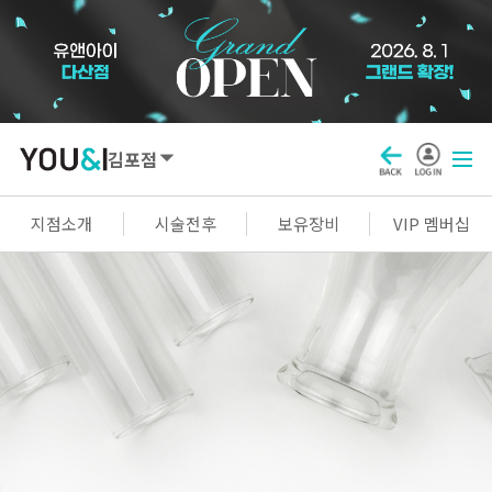
김포점
SEOUL
지점소개
시술전후
보유장비
VIP 멤버십
강남점
선릉점
잠실점
왕십리점
명동점
홍대신촌점
영등포점
마곡점
건대점
구로점
여의도점
천호점
목동점
창동점
GYEONGGI / INCHEON