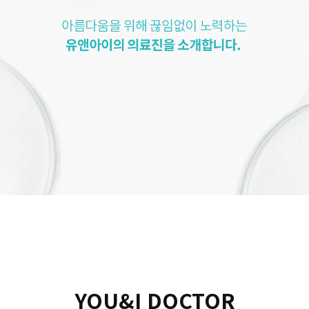
수원점
판교점
광교점
광명점
산본점
부천점
일산점
다산점
김포점
인천검단점
동탄점
평택점
안양점
부평점
안산점
의정부점
시흥배곧점
분당미금점
과천점
하남미사점
화성봉담점
경기광주점
CHUNGCHEONG-DO
천안점
대전점
JEOLLA-DO
YOU&I DOCTOR
광주점
목포점