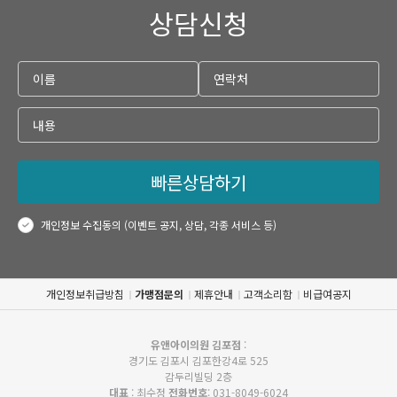
상담신청
빠른상담하기
개인정보 수집동의 (이벤트 공지, 상담, 각종 서비스 등)
개인정보취급방침
가맹점문의
제휴안내
고객소리함
비급여공지
유앤아이의원 김포점
:
경기도 김포시 김포한강4로 525
감두리빌딩 2층
대표
: 최수정
전화번호
: 031-8049-6024