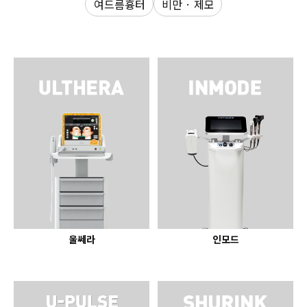
여드름흉터
비만 · 제모
수원점
판교점
광교점
광명점
산본점
부천점
일산점
다산점
김포점
인천검단점
동탄점
평택점
안양점
부평점
안산점
의정부점
시흥배곧점
분당미금점
과천점
하남미사점
화성봉담점
경기광주점
CHUNGCHEONG-DO
천안점
대전점
울쎄라
인모드
JEOLLA-DO
광주점
목포점