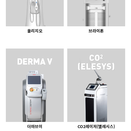
올리지오
브라이톤
더마브이
CO2레이저(엘레시스)