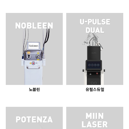
노블린
유펄스듀얼