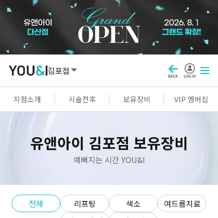
김포점
SEOUL
지점소개
시술전후
보유장비
VIP 멤버십
강남점
선릉점
잠실점
왕십리점
유앤아이 김포점 보유장비
명동점
홍대신촌점
영등포점
마곡점
건대점
구로점
여의도점
천호점
예뻐지는 시간 YOU&I
목동점
창동점
전체
리프팅
색소
여드름치료
GYEONGGI / INCHEON