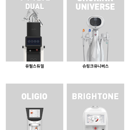
GYEONGSANG-DO
대구점
부산점
창원점
유펄스듀얼
슈링크유니버스