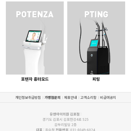
포텐자 흉터모드
피팅
개인정보취급방침
가맹점문의
제휴안내
고객소리함
비급여공지
유앤아이의원 김포점
:
경기도 김포시 김포한강4로 525
감두리빌딩 2층
대표
: 최수정
전화번호
: 031-8049-6024