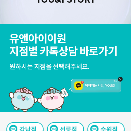
수원점
판교점
광교점
광명점
산본점
부천점
일산점
다산점
김포점
인천검단점
동탄점
평택점
안양점
부평점
안산점
의정부점
시흥배곧점
분당미금점
과천점
하남미사점
화성봉담점
경기광주점
CHUNGCHEONG-DO
천안점
대전점
JEOLLA-DO
광주점
목포점