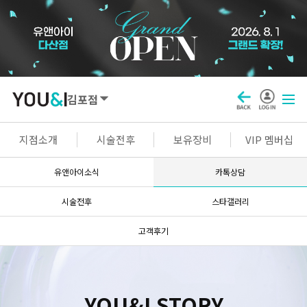
김포점
SEOUL
지점소개
시술전후
보유장비
VIP 멤버십
강남점
선릉점
잠실점
왕십리점
유앤아이소식
카톡상담
명동점
홍대신촌점
영등포점
마곡점
시술전후
스타갤러리
건대점
구로점
여의도점
천호점
고객후기
목동점
창동점
GYEONGGI / INCHEON
YOU&I STORY