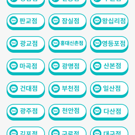
GYEONGSANG-DO
대구점
부산점
창원점