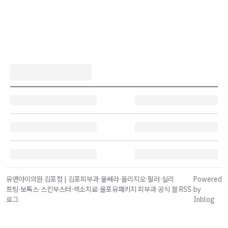
유앤아이의원 김포점 | 김포피부과·울쎄라·올리지오·필러·실리
Powered
프팅·보톡스·스킨부스터·색소치료·올포유패키지 피부과 공식 블
RSS
·
by
로그
Inblog