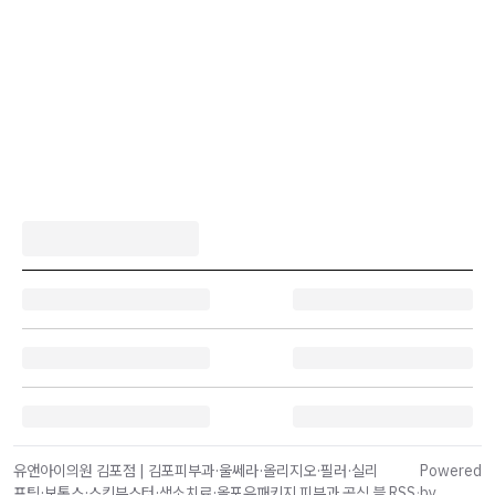
유앤아이의원 김포점 | 김포피부과·울쎄라·올리지오·필러·실리
Powered
프팅·보톡스·스킨부스터·색소치료·올포유패키지 피부과 공식 블
RSS
·
by