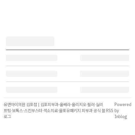
유앤아이의원 김포점 | 김포피부과·울쎄라·올리지오·필러·실리
Powered
프팅·보톡스·스킨부스터·색소치료·올포유패키지 피부과 공식 블
RSS
·
by
로그
Inblog