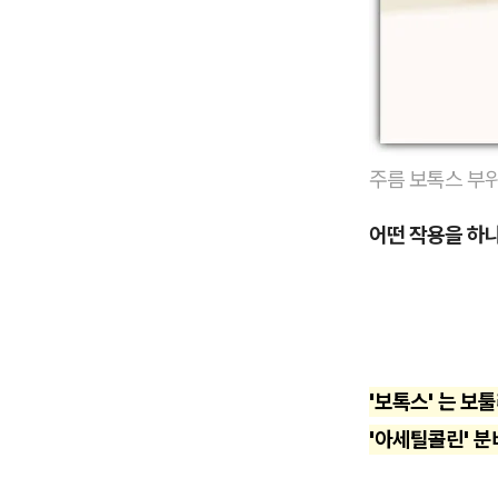
주름 보톡스 부
어떤 작용을 하
'보톡스' 는 
'아세틸콜린' 