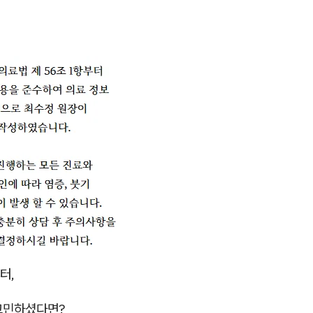
터,
고민하셨다면?