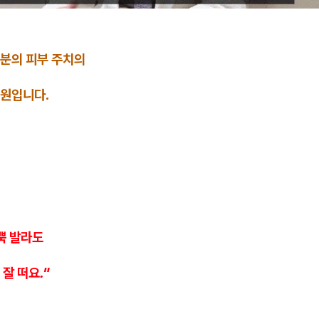
분의 피부 주치의
원입니다.
뿍 발라도
잘 떠요."