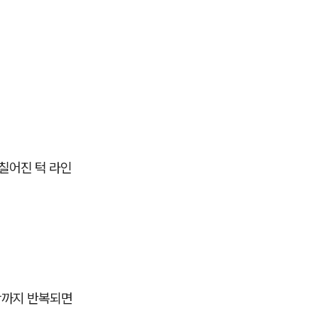
칠어진 턱 라인
착까지 반복되면