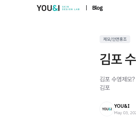
|
Blog
제모/안면홍조
김포 
김포 수염제모?
김포
YOU&I
May 03, 20