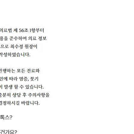
톡스?
건가요?