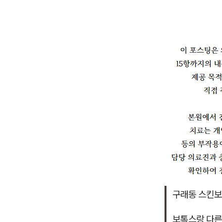
구래동 스킨보
보톡스랑 다른