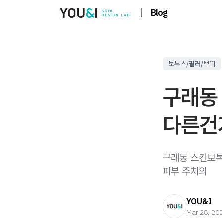
|
Blog
보톡스/필러/쁘띠
구래동
다른건
구래동 스킨보톡
피부 주치의
YOU&I
Mar 28, 20