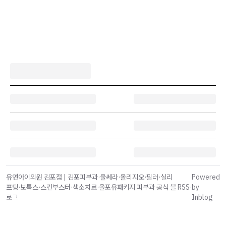
유앤아이의원 김포점 | 김포피부과·울쎄라·올리지오·필러·실리
Powered
프팅·보톡스·스킨부스터·색소치료·올포유패키지 피부과 공식 블
RSS
·
by
로그
Inblog