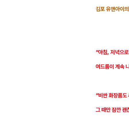
김포 유앤아이의
"아침, 저녁으
여드름이 계속 나
"비싼 화장품도
그 때만 잠깐 괜