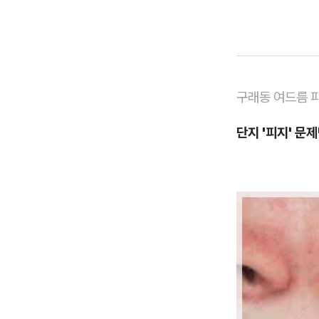
구래동 여드름 
단지 '피지' 문