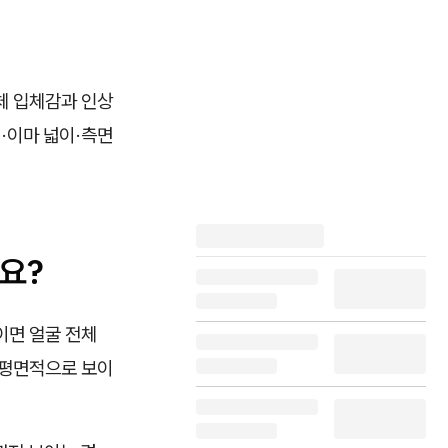
체 입체감과 인상
형·이마 넓이·측면
요?
이면 얼굴 전체
 평면적으로 보이