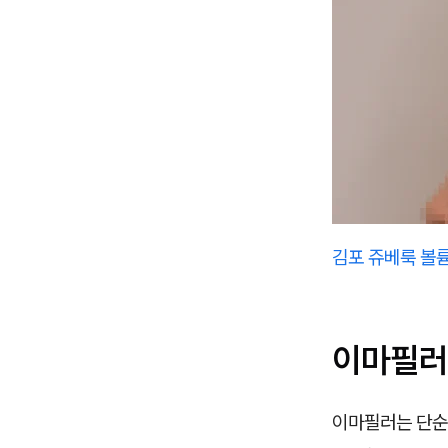
김포 쥬베룩 볼륨
이마필러
이마필러는 단순