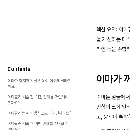
핵심 요약:
이마필
을 개선하는 데 
라인 등을 종합
Contents
이마가 
이마가 꺼지면 얼굴 인상이 어떻게 달라질
까요?
이마는 얼굴에서
이마필러 시술 전, 어떤 상태를 확인해야
할까요?
인상이 크게 달
이마필러는 어떤 방식으로 디자인하나요?
고, 윤곽이 투박
이마필러 시술 후 어떤 변화를 기대할 수
있나요?