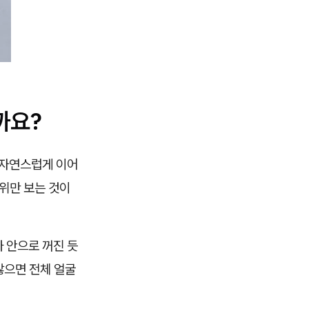
까요?
 자연스럽게 이어
위만 보는 것이
 안으로 꺼진 듯
않으면 전체 얼굴