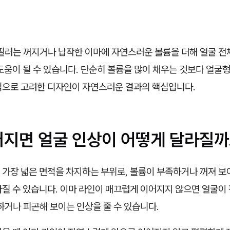
러는 꺼지거나 납작한 이마에 자연스러운 볼륨을 더해 얼굴 전
도움이 될 수 있습니다. 단순히 볼륨을 많이 채우는 것보다 얼굴
적으로 고려한 디자인이 자연스러운 결과의 핵심입니다.
꺼지면 얼굴 인상이 어떻게 달라질까
 가장 넓은 면적을 차지하는 부위로, 볼륨이 부족하거나 꺼져 보
라질 수 있습니다. 이마 라인이 매끄럽게 이어지지 않으면 얼굴이
하거나 피곤해 보이는 인상을 줄 수 있습니다.