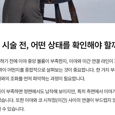
시술 전, 어떤 상태를 확인해야 할
하기 전에 이마 중앙 볼륨이 부족한지, 이마와 미간 연결 라인이
곽이 어떤지를 종합적으로 살펴보는 것이 중요합니다. 한 가지 부
체와의 조화를 먼저 파악하는 과정이 필요합니다.
륨이 부족하면 정면에서도 납작해 보이지만, 특히 측면에서 이마가
습니다. 또한 이마와 코 시작점(미간) 사이의 연결이 부드럽지 
 수 있습니다.