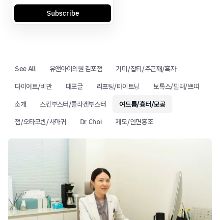
Subscribe
See All
유앤아이의원 김포점
기미/잡티/주근깨/흑자
다이어트/비만
대표글
리프팅/타이트닝
보톡스/필러/쁘띠
소개
스킨부스터/콜라겐부스터
여드름/흉터/모공
점/오타모반/사마귀
Dr Choi
제모/안면홍조