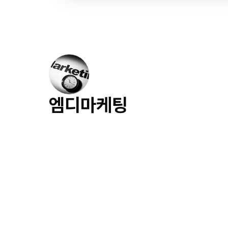
엠디마케팅